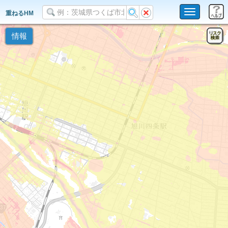
Toggle
重ねるHM
navigation
情報