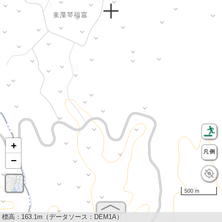
+
−
500 m
標高：
163.1m（データソース：DEM1A）