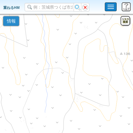
Toggle
重ねるHM
navigation
情報