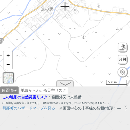
+
−
500 m
位置情報
地形からわかる災害リスク
この地形の自然災害リスク
：
範囲外又は未整備
(一般的な自然災害リスクであり、個別の場所のリスクを示しているものではありません。)
興部町のハザードマップを見る
※画面中心の十字線の情報(地形：
----
)