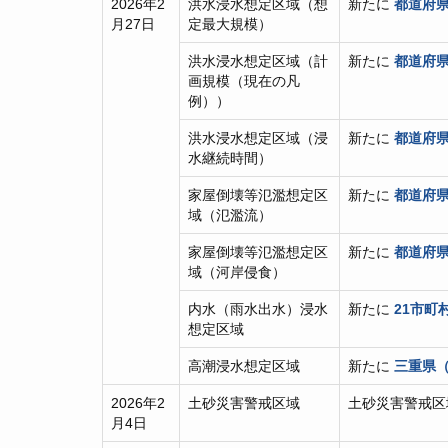
2026年2
洪水浸水想定区域（想
新たに
都道府県
月27日
定最大規模）
洪水浸水想定区域（計
新たに
都道府県
画規模（現在の凡
例））
洪水浸水想定区域（浸
新たに
都道府県
水継続時間）
家屋倒壊等氾濫想定区
新たに
都道府県
域（氾濫流）
家屋倒壊等氾濫想定区
新たに
都道府県
域（河岸侵食）
内水（雨水出水）浸水
新たに
21市町
想定区域
高潮浸水想定区域
新たに
三重県
2026年2
土砂災害警戒区域
土砂災害警戒区
月4日