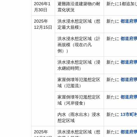
2026年1
避難路沿道建築物の耐
新たに1都追加
月30日
震化状況
2025年
洪水浸水想定区域（想
新たに
都道府県
12月15日
定最大規模）
洪水浸水想定区域（計
新たに
都道府県
画規模（現在の凡
例））
洪水浸水想定区域（浸
新たに
都道府県
水継続時間）
家屋倒壊等氾濫想定区
新たに
都道府県
域（氾濫流）
家屋倒壊等氾濫想定区
新たに
都道府県
域（河岸侵食）
内水（雨水出水）浸水
新たに
13市町
想定区域
2025年
洪水浸水想定区域（想
新たに
都道府県