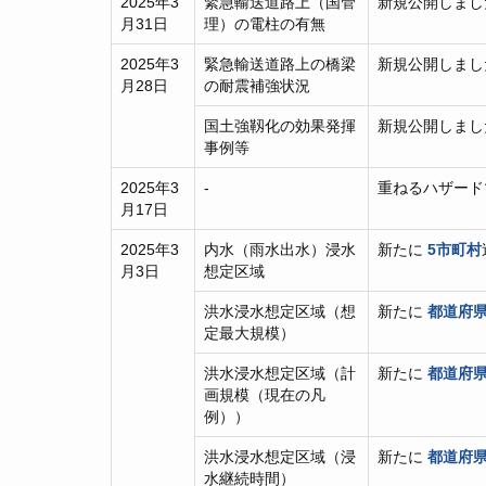
2025年3
緊急輸送道路上（国管
新規公開しまし
月31日
理）の電柱の有無
2025年3
緊急輸送道路上の橋梁
新規公開しまし
月28日
の耐震補強状況
国土強靱化の効果発揮
新規公開しまし
事例等
2025年3
-
重ねるハザード
月17日
2025年3
内水（雨水出水）浸水
新たに
5市町村
月3日
想定区域
洪水浸水想定区域（想
新たに
都道府県
定最大規模）
洪水浸水想定区域（計
新たに
都道府県
画規模（現在の凡
例））
洪水浸水想定区域（浸
新たに
都道府県
水継続時間）