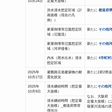
10月24日
定最大規模）
洪水浸水想定区域（計
新たに
都道府県
画規模（現在の凡
例））
家屋倒壊等氾濫想定区
新たに
その他河
域（氾濫流）
家屋倒壊等氾濫想定区
新たに
その他河
域（河岸侵食）
内水（雨水出水）浸水
新たに
4市町村
想定区域
2025年
避難路沿道建築物の耐
新たに2府2県
10月17日
震化状況
2025年
浸水継続時間（想定最
新たに
その他河
10月9日
大規模）
なお、大阪府 
浸水継続時間（想定最
定最大規模）に
大規模）_都道府県管
寝屋川流域の浸
理河川