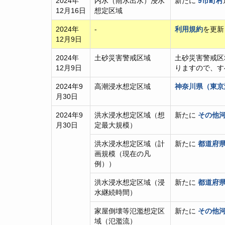
2024年
内水（雨水出水）浸水
新たに
9市町村
12月16日
想定区域
2024年
-
利用規約
を更新
12月9日
2024年
土砂災害警戒区域
土砂災害警戒区
12月9日
りますので、す
2024年9
高潮浸水想定区域
神奈川県（東京
月30日
2024年9
洪水浸水想定区域（想
新たに
その他河
月30日
定最大規模）
洪水浸水想定区域（計
新たに
都道府県
画規模（現在の凡
例））
洪水浸水想定区域（浸
新たに
都道府県
水継続時間）
家屋倒壊等氾濫想定区
新たに
その他河
域（氾濫流）