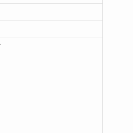
。
。
。
。
。
。
。