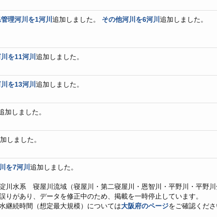
管理河川を1河川
追加しました。
その他河川を6河川
追加しました。
川を11河川
追加しました。
川を13河川
追加しました。
追加しました。
追加しました。
川を7河川
追加しました。
淀川水系 寝屋川流域（寝屋川・第二寝屋川・恩智川・平野川・平野川
誤りがあり、データを修正中のため、掲載を一時停止しています。
水継続時間（想定最大規模）については
大阪府のページ
をご確認くださ