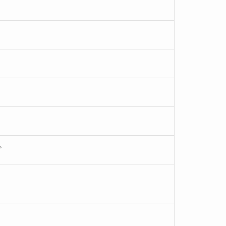
。
。
。